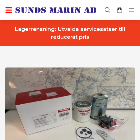
Lagerrensning: Utvalda servicesatser till
reducerat pris