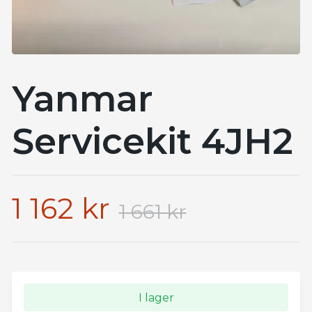
Yanmar
Servicekit 4JH2
1 162 kr
1 661 kr
I lager