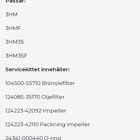
Passar:
3HM
3HMF
3HM35
3HM35F
Servicekittet innehåller:
104500-55710 Bränslefilter
124085-35170 Oljefilter
124223-42092 Impeller
124223-42110 Packning impeller
24341-000440 O-ring