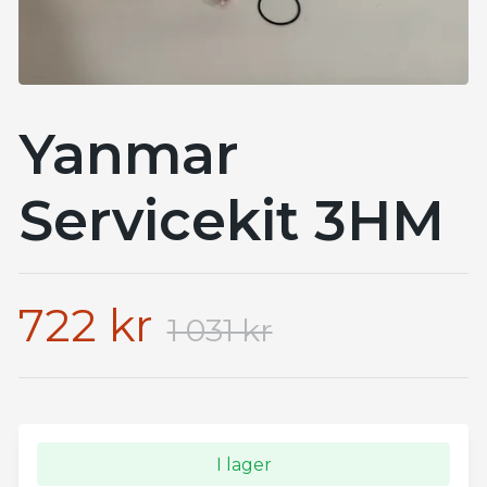
Yanmar
Servicekit 3HM
722 kr
1 031 kr
I lager