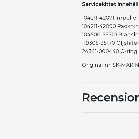
Servicekittet innehåll
104211-42071 impeller
104211-42090 Packni
104500-55710 Bränslef
119305-35170 Oljefilte
24341-000440 O-ring
Original
nr: SK-MARI
Recensio