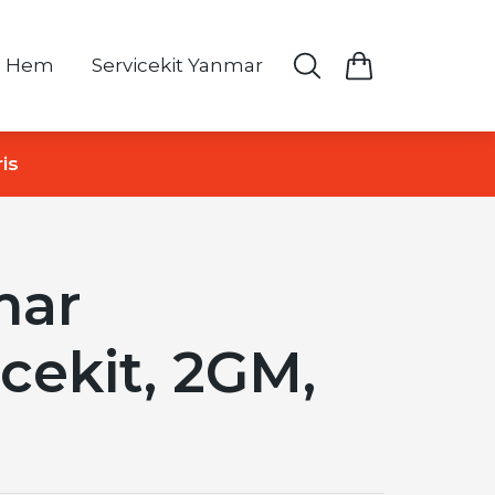
Hem
Servicekit Yanmar
is
mar
icekit, 2GM,