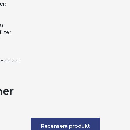
er:
ng
ilter
r
NE-002-G
ner
Recensera produkt