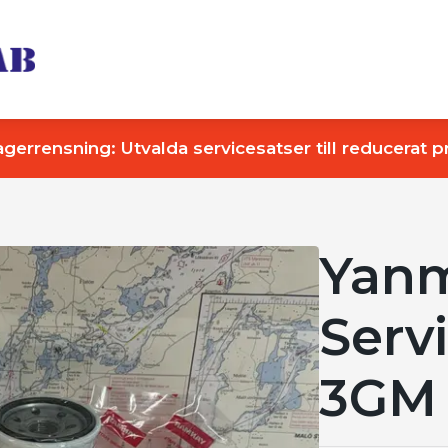
agerrensning: Utvalda servicesatser till reducerat pr
Yan
Serv
3GM