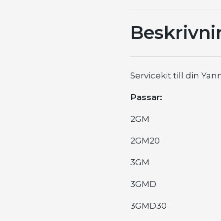
Beskrivni
Servicekit till din Y
Passar:
2GM
2GM20
3GM
3GMD
3GMD30