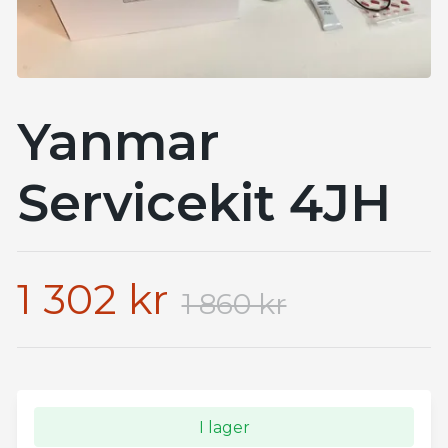
Yanmar
Servicekit 4JH
1 302 kr
1 860 kr
I lager