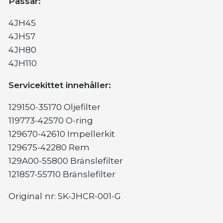
Passar:
4JH45
4JH57
4JH80
4JH110
Servicekittet innehåller:
129150-35170 Oljefilter
119773-42570 O-ring
129670-42610 Impellerkit
129675-42280 Rem
129A00-55800 Bränslefilter
121857-55710 Bränslefilter
Original
nr: SK-JHCR-001-G