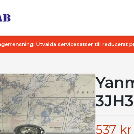
agerrensning: Utvalda servicesatser till reducerat pr
Yanm
3JH3
537 kr