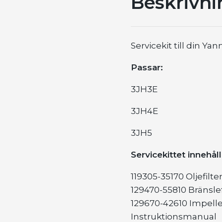
Beskrivni
Servicekit till din Y
Passar:
3JH3E
3JH4E
3JH5
Servicekittet innehåll
119305-35170 Oljefilte
129470-55810 Bränslef
129670-42610 Impellerk
Instruktionsmanual