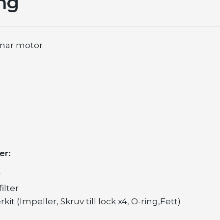
ng
anmar motor
er:
r
ilter
it (Impeller, Skruv till lock x4, O-ring,Fett)