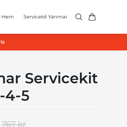
Hem
Servicekit Yanmar
is
ar Servicekit
-4-5
767 kr